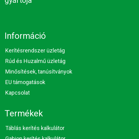
gyártója
Információ
Kerítésrendszer üzletág
Rúd és Huzalmű üzletág
Minősítések, tanúsítványok
EU támogatások
Kapcsolat
Termékek
Táblás kerítés kalkulátor
Gabion kerítés kalkulátor