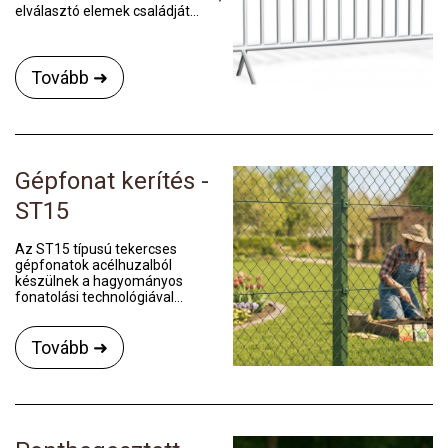
elválasztó elemek családját...
Tovább ➜
Gépfonat kerítés -
ST15
Az ST15 típusú tekercses
gépfonatok acélhuzalból
készülnek a hagyományos
fonatolási technológiával...
Tovább ➜