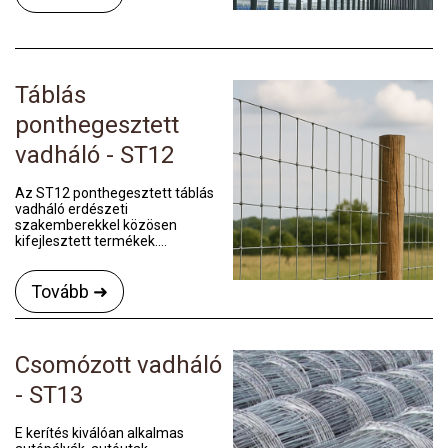
Táblás
ponthegesztett
vadháló - ST12
Az ST12 ponthegesztett táblás
vadháló erdészeti
szakemberekkel közösen
kifejlesztett termékek....
Tovább ➜
Csomózott vadháló
- ST13
E kerítés kiválóan alkalmas