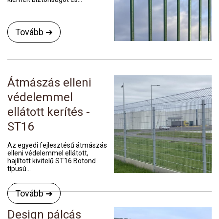
Tovább ➜
Átmászás elleni
védelemmel
ellátott kerítés -
ST16
Az egyedi fejlesztésű átmászás
elleni védelemmel ellátott,
hajlított kivitelű ST16 Botond
típusú...
Tovább ➜
Design pálcás