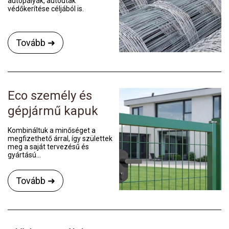
autópályák, autóutak
védőkerítése céljából is.
Tovább ➜
Eco személy és
gépjármű kapuk
Kombináltuk a minőséget a
megfizethető árral, így születtek
meg a saját tervezésű és
gyártású...
Tovább ➜