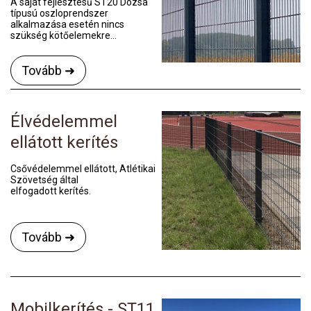
A saját fejlesztésű ST20 Dózsa
típusú oszloprendszer
alkalmazása esetén nincs
szükség kötőelemekre...
Tovább ➜
Élvédelemmel
ellátott kerítés
Csővédelemmel ellátott, Atlétikai
Szövetség által
elfogadott kerítés.
Tovább ➜
Mobilkerítés - ST11