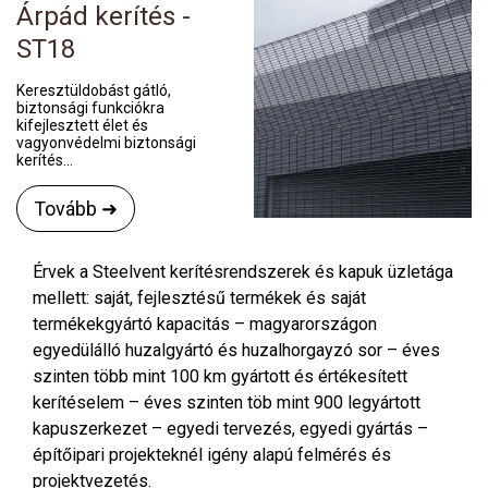
Árpád kerítés -
ST18
Keresztüldobást gátló,
biztonsági funkciókra
kifejlesztett élet és
vagyonvédelmi biztonsági
kerítés...
Tovább ➜
Érvek a Steelvent kerítésrendszerek és kapuk üzletága
mellett: saját, fejlesztésű termékek és saját
termékekgyártó kapacitás – magyarországon
egyedülálló huzalgyártó és huzalhorgayzó sor – éves
szinten több mint 100 km gyártott és értékesített
kerítéselem – éves szinten töb mint 900 legyártott
kapuszerkezet – egyedi tervezés, egyedi gyártás –
építőipari projekteknél igény alapú felmérés és
projektvezetés.