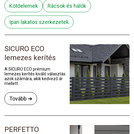
Kötőelemek
Rácsok és hálók
Ipari lakatos szerkezetek
SICURO ECO
lemezes kerítés
A SICURO ECO prémium
lemezes kerítés kiváló választás
azok számára, akik kedvező ár
mellett...
Tovább ➜
PERFETTO