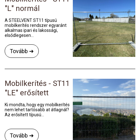
"L" normál
A STEELVENT ST11 típusú
mobilkerítés rendszer egyaránt
alkalmas ipari és lakossági,
elsődlegesen...
Tovább ➜
Mobilkerítés - ST11
"LE" erősített
Ki mondta, hogy egy mobilkerítés
nem lehet tartósabb at átlagnál?
Az erősített típusú...
Tovább ➜