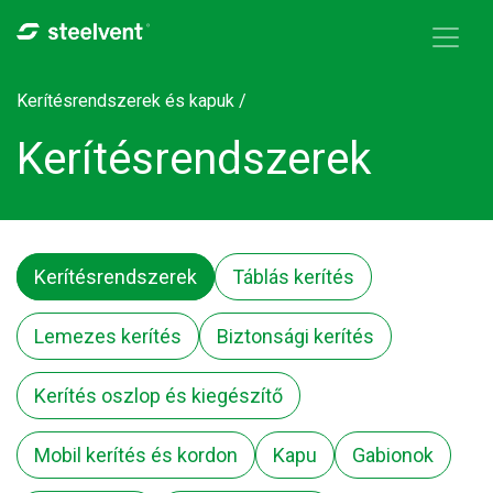
Skip to navigation
Ugrás a tartalomra
Kerítésrendszerek és kapuk /
Kerítésrendszerek
Kerítésrendszerek
Táblás kerítés
Lemezes kerítés
Biztonsági kerítés
Kerítés oszlop és kiegészítő
Mobil kerítés és kordon
Kapu
Gabionok