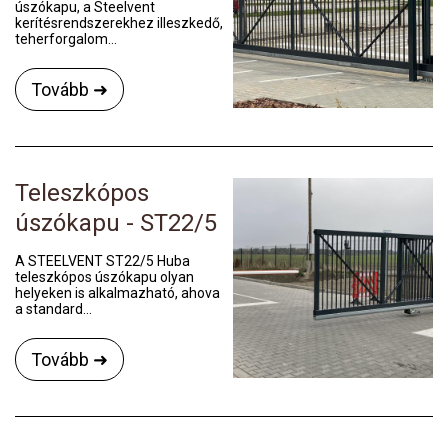
úszókapu, a Steelvent
kerítésrendszerekhez illeszkedő,
teherforgalom...
Tovább ➜
Teleszkópos
úszókapu - ST22/5
A STEELVENT ST22/5 Huba
teleszkópos úszókapu olyan
helyeken is alkalmazható, ahova
a standard...
Tovább ➜