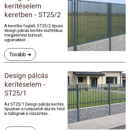
kerítéselem
keretben - ST25/2
A keretbe foglalt, ST25/2 típusú
design pálcás kerítés esztétikus
megjelenést biztosít,
ugyanakkor...
Tovább ➜
Design pálcás
kerítéselem -
ST25/1
Az ST25/1 Design pálcás kerítés
típusban a rudazatok alul és felül
is túllógnak a vízszintes...