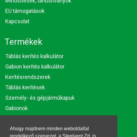
Minősítések, tanúsítványok
EU támogatások
Kapcsolat
Termékek
Táblás kerítés kalkulátor
Gabion kerítés kalkulátor
Kerítésrendszerek
Táblás kerítések
Személy- és gépjárműkapuk
Gabionok
Huzalok és rúdacélok
Ahogy majdnem minden weboldallal
rendelkező szervezet, a Steelvent Zrt. is