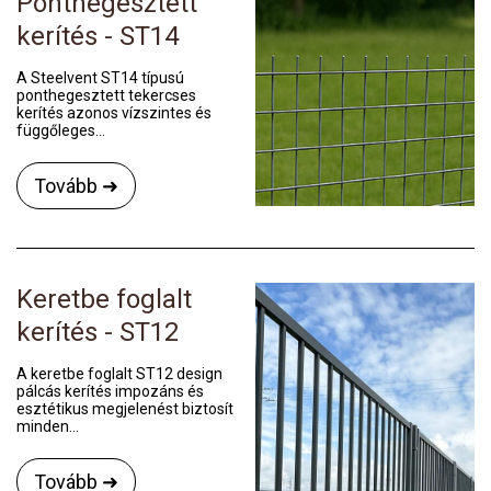
Ponthegesztett
kerítés - ST14
A Steelvent ST14 típusú
ponthegesztett tekercses
kerítés azonos vízszintes és
függőleges...
Tovább ➜
Keretbe foglalt
kerítés - ST12
A keretbe foglalt ST12 design
pálcás kerítés impozáns és
esztétikus megjelenést biztosít
minden...
Tovább ➜