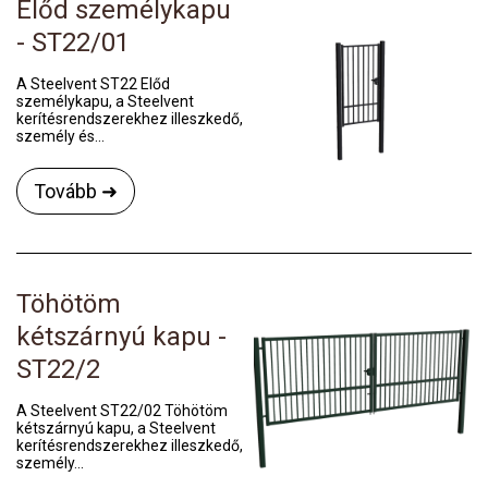
Előd személykapu
- ST22/01
A Steelvent ST22 Előd
személykapu, a Steelvent
kerítésrendszerekhez illeszkedő,
személy és...
Tovább ➜
Töhötöm
kétszárnyú kapu -
ST22/2
A Steelvent ST22/02 Töhötöm
kétszárnyú kapu, a Steelvent
kerítésrendszerekhez illeszkedő,
személy...