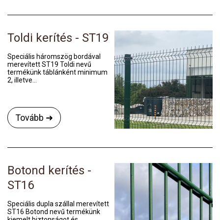
Toldi kerítés - ST19
Speciális háromszög bordával
merevített ST19 Toldi nevű
termékünk táblánként minimum
2, illetve...
Tovább ➜
Botond kerítés -
ST16
Speciális dupla szállal merevített
ST16 Botond nevű termékünk
kiemelt biztonságot és...