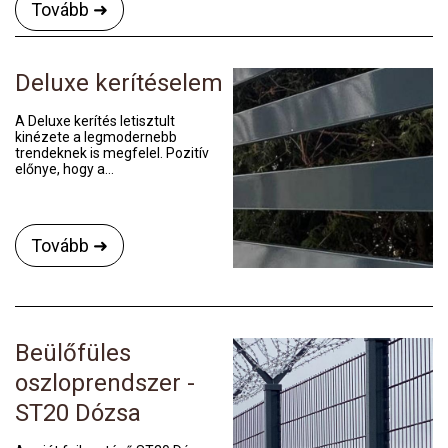
Tovább ➜
Deluxe kerítéselem
A Deluxe kerítés letisztult
kinézete a legmodernebb
trendeknek is megfelel. Pozitív
előnye, hogy a...
Tovább ➜
Beülőfüles
oszloprendszer -
ST20 Dózsa