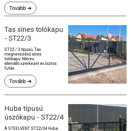
Tovább ➜
Tas sínes tolókapu
- ST22/3
ST22 / 3 típusú, Tas
megnevezésű sínes
tolókapu. Merev,
ellenálló szerkezet és biztos
futás...
Tovább ➜
Huba típusú
úszókapu - ST22/4
A STEELVENT ST22/04 Huba