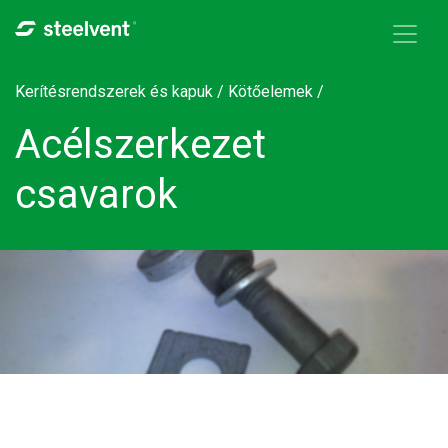
Skip to navigation
Ugrás a tartalomra
Kerítésrendszerek és kapuk /
Kötőelemek
/
Acélszerkezet
csavarok