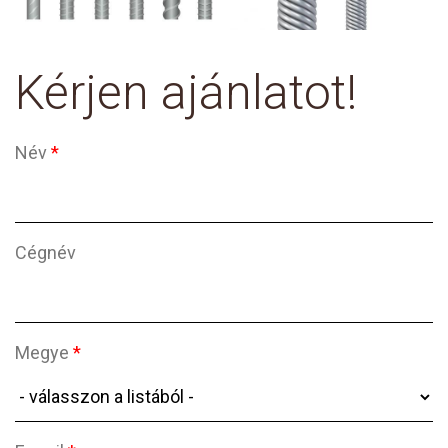
Kérjen ajánlatot!
Név
*
Cégnév
Megye
*