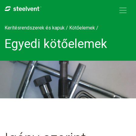
Skip to navigation
Ugrás a tartalomra
Kerítésrendszerek és kapuk /
Kötőelemek
/
Egyedi kötőelemek