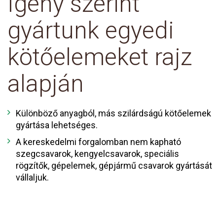
Igény szerint
gyártunk egyedi
kötőelemeket rajz
alapján
Különböző anyagból, más szilárdságú kötőelemek
gyártása lehetséges.
A kereskedelmi forgalomban nem kapható
szegcsavarok, kengyelcsavarok, speciális
rögzítők, gépelemek, gépjármű csavarok gyártását
vállaljuk.