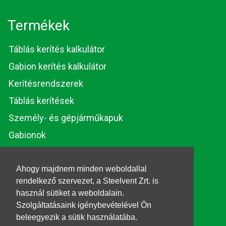
Termékek
Táblás kerítés kalkulátor
Gabion kerítés kalkulátor
Kerítésrendszerek
Táblás kerítések
Személy- és gépjárműkapuk
Gabionok
Huzalok és rúdacélok
Ahogy majdnem minden weboldallal
rendelkező szervezet, a Steelvent Zrt. is
© 2026. Steelvent.hu
használ sütiket a weboldalain.
Minden jog fenntartva.
Szolgáltatásaink igénybevételével Ön
beleegyezik a sütik használatába.