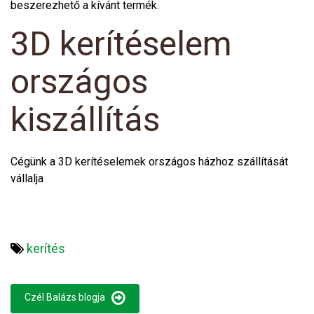
beszerezhető a kívánt termék.
3D kerítéselem
országos
kiszállítás
Cégünk a 3D kerítéselemek országos házhoz szállítását
vállalja
kerítés
Czél Balázs blogja