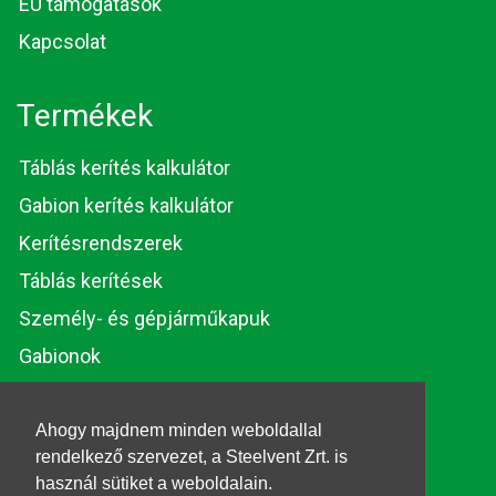
EU támogatások
Kapcsolat
Termékek
Táblás kerítés kalkulátor
Gabion kerítés kalkulátor
Kerítésrendszerek
Táblás kerítések
Személy- és gépjárműkapuk
Gabionok
Huzalok és rúdacélok
Ahogy majdnem minden weboldallal
rendelkező szervezet, a Steelvent Zrt. is
© 2026. Steelvent.hu
használ sütiket a weboldalain.