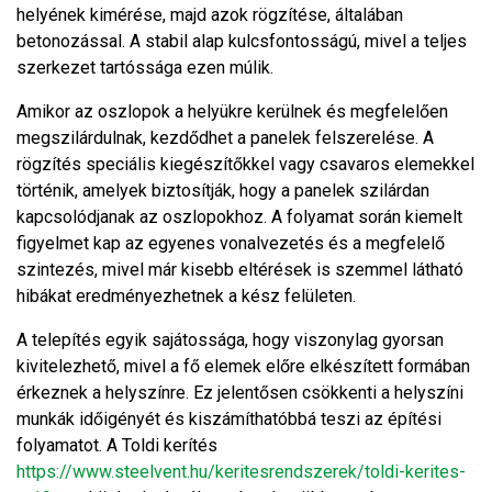
helyének kimérése, majd azok rögzítése, általában
betonozással. A stabil alap kulcsfontosságú, mivel a teljes
szerkezet tartóssága ezen múlik.
Amikor az oszlopok a helyükre kerülnek és megfelelően
megszilárdulnak, kezdődhet a panelek felszerelése. A
rögzítés speciális kiegészítőkkel vagy csavaros elemekkel
történik, amelyek biztosítják, hogy a panelek szilárdan
kapcsolódjanak az oszlopokhoz. A folyamat során kiemelt
figyelmet kap az egyenes vonalvezetés és a megfelelő
szintezés, mivel már kisebb eltérések is szemmel látható
hibákat eredményezhetnek a kész felületen.
A telepítés egyik sajátossága, hogy viszonylag gyorsan
kivitelezhető, mivel a fő elemek előre elkészített formában
érkeznek a helyszínre. Ez jelentősen csökkenti a helyszíni
munkák időigényét és kiszámíthatóbbá teszi az építési
folyamatot. A Toldi kerítés
https://www.steelvent.hu/keritesrendszerek/toldi-kerites-