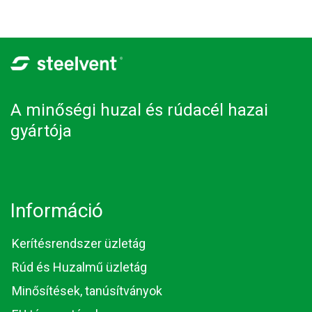
A minőségi huzal és rúdacél hazai
gyártója
Információ
Kerítésrendszer üzletág
Rúd és Huzalmű üzletág
Minősítések, tanúsítványok