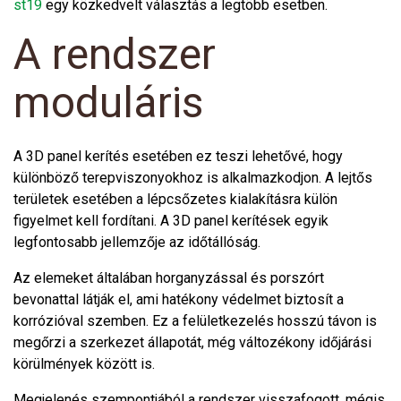
st19
egy közkedvelt választás a legtöbb esetben.
A rendszer
moduláris
A 3D panel kerítés esetében ez teszi lehetővé, hogy
különböző terepviszonyokhoz is alkalmazkodjon. A lejtős
területek esetében a lépcsőzetes kialakításra külön
figyelmet kell fordítani. A 3D panel kerítések egyik
legfontosabb jellemzője az időtállóság.
Az elemeket általában horganyzással és porszórt
bevonattal látják el, ami hatékony védelmet biztosít a
korrózióval szemben. Ez a felületkezelés hosszú távon is
megőrzi a szerkezet állapotát, még változékony időjárási
körülmények között is.
Megjelenés szempontjából a rendszer visszafogott, mégis