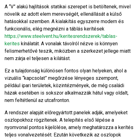
A “V” alakú hajlítások statikai szerepet is betöltenek, mivel
növelik az adott elem merevségét, ellenállását a külső
hatásokkal szemben. A kialakítás egyszerre modern és
funkcionális, elég megnézni a táblás kerítések
https://www.steelvent.hu/keritesrendszerek/tablas-
kerites
kínálatát. A vonalak távolról nézve is könnyen
felismerhetővé teszik, miközben a szerkezet jellege miatt
nem zárja el teljesen a kilátást.
Ez a tulajdonság különösen fontos olyan helyeken, ahol a
vizuális “kapcsolat” megőrzése lényeges szempont,
például ipari területek, közintézmények, de még családi
házak esetében is sokszor alkalmazzák hátul vagy oldalt,
nem feltétlenül az utcafronton.
A rendszer alapját előregyártott panelek adják, amelyeket
oszlopokhoz rögzítenek. A telepítés első lépése a
nyomvonal pontos kijelölése, amely meghatározza a kerítés
teljes vonalvezetését. Ezután következik az oszlopok