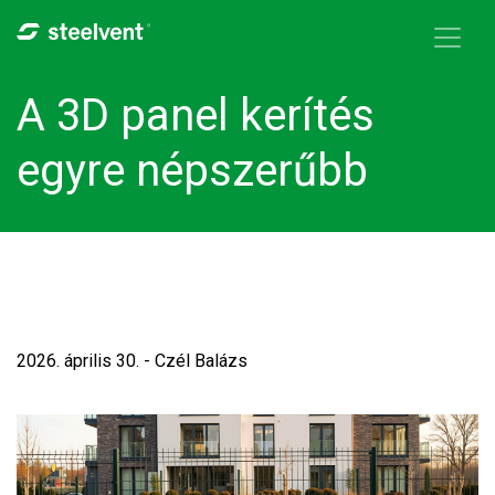
Skip to navigation
Ugrás a tartalomra
A 3D panel kerítés
egyre népszerűbb
2026. április 30. - Czél Balázs