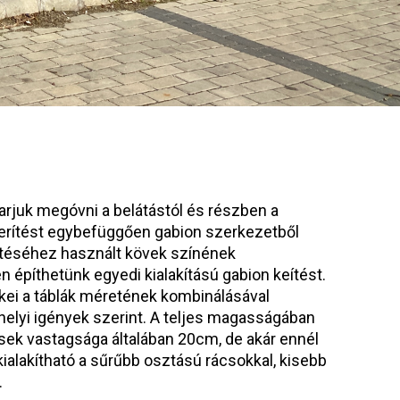
rjuk megóvni a belátástól és részben a
s kerítést egybefüggően gabion szerkezetből
töltéséhez használt kövek színének
 építhetünk egyedi kialakítású gabion keítést.
kei a táblák méretének kombinálásával
helyi igények szerint. A teljes magasságában
tések vastagsága általában 20cm, de akár ennél
ialakítható a sűrűbb osztású rácsokkal, kisebb
.