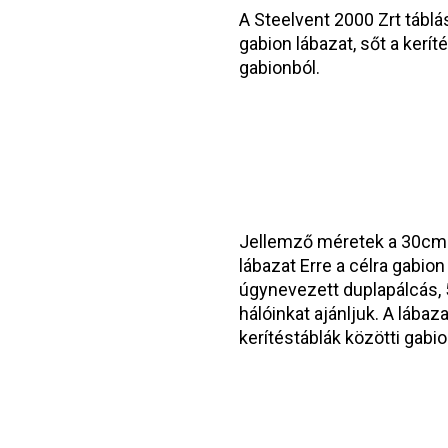
A Steelvent 2000 Zrt táblá
gabion lábazat, sőt a kerít
gabionból.
Jellemző méretek a 30cm
lábazat Erre a célra gabio
úgynevezett duplapálcás, 
hálóinkat ajánljuk. A lábaz
kerítéstáblák közötti gabion