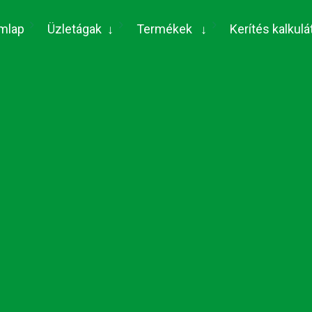
(current)
mlap
Üzletágak
↓
Termékek
↓
Kerítés kalkulá