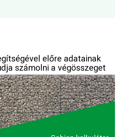
egítségével előre adatainak
udja számolni a végösszeget