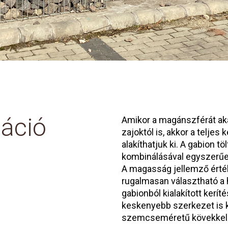
máció
Amikor a magánszférát aka
zajoktól is, akkor a telje
alakíthatjuk ki. A gabion 
kombinálásával egyszerűen
A magasság jellemző érté
rugalmasan választható a 
gabionból kialakított kerí
keskenyebb szerkezet is k
szemcseméretű kövekkel