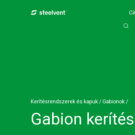
Skip to navigation
Ugrás a tartalomra
Cí
Kerítésrendszerek és kapuk /
Gabionok
/
Gabion kerítés