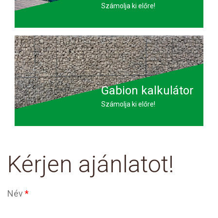
Számolja ki előre!
Gabion kalkulátor
Számolja ki előre!
Kérjen ajánlatot!
Név
*