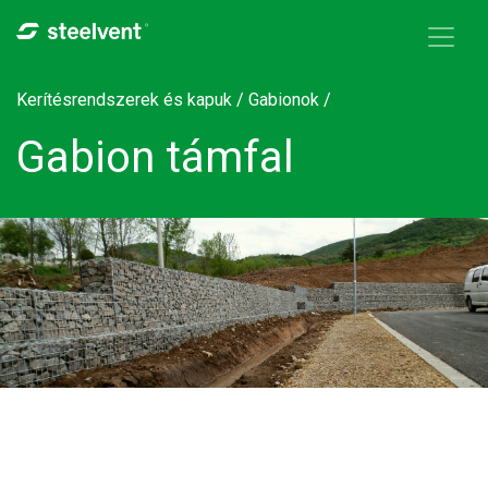
Skip to navigation
Ugrás a tartalomra
Kerítésrendszerek és kapuk /
Gabionok
/
Gabion támfal