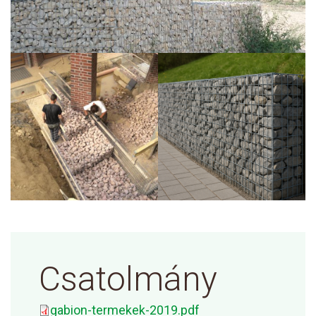
Csatolmány
gabion-termekek-2019.pdf