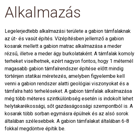
Alkalmazás
Legelerjedtebb alkalmazási területe a gabion támfalaknak
az út- és vasút építés. Vízépítésben jellemző a gabion
kosarak mellett a gabion matrac alkalmazása a meder
rézsű, illetve a meder ágy burkolataként. A támfalak komoly
terheket viselhetnek, ezért nagyon fontos, hogy 1 méternél
magasabb gabion támfalrendszer építése előtt mindig
történjen statikai méretezés, amelyben figyelembe kell
venni a gabion rendszer alatti geológiai viszonyokat és a
támfalra ható terheléseket. A gabion támfalak alkalmazása
még több méteres szintkülönbség esetén is indokolt lehet
helytakarékossági, sőt gazdaságossági szempontból is. A
kosarak több sorban egymásra épülnek és az alsó sorok
általában szélesebbek. A gabion támfalakat általában 6-8
fokkal megdöntve építik be.