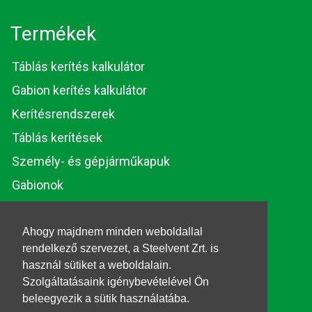
Termékek
Táblás kerítés kalkulátor
Gabion kerítés kalkulátor
Kerítésrendszerek
Táblás kerítések
Személy- és gépjárműkapuk
Gabionok
Huzalok és rúdacélok
Ahogy majdnem minden weboldallal
rendelkező szervezet, a Steelvent Zrt. is
© 2026. Steelvent.hu
használ sütiket a weboldalain.
Minden jog fenntartva.
Szolgáltatásaink igénybevételével Ön
beleegyezik a sütik használatába.