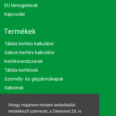
EU támogatások
Kapcsolat
Termékek
Táblás kerítés kalkulátor
Gabion kerítés kalkulátor
Kerítésrendszerek
Táblás kerítések
Személy- és gépjárműkapuk
Gabionok
Huzalok és rúdacélok
Ahogy majdnem minden weboldallal
rendelkező szervezet, a Steelvent Zrt. is
© 2026. Steelvent.hu