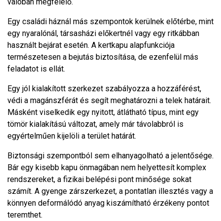
valóban megfelelő.
Egy családi háznál más szempontok kerülnek előtérbe, mint
egy nyaralónál, társasházi előkertnél vagy egy ritkábban
használt bejárat esetén. A kertkapu alapfunkciója
természetesen a bejutás biztosítása, de ezenfelül más
feladatot is ellát.
Egy jól kialakított szerkezet szabályozza a hozzáférést,
védi a magánszférát és segít meghatározni a telek határait.
Másként viselkedik egy nyitott, átlátható típus, mint egy
tömör kialakítású változat, amely már távolabbról is
egyértelműen kijelöli a terület határát.
Biztonsági szempontból sem elhanyagolható a jelentősége.
Bár egy kisebb kapu önmagában nem helyettesít komplex
rendszereket, a fizikai belépési pont minősége sokat
számít. A gyenge zárszerkezet, a pontatlan illesztés vagy a
könnyen deformálódó anyag kiszámítható érzékeny pontot
teremthet.