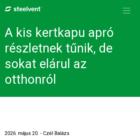
Skip to navigation
Ugrás a tartalomra
A kis kertkapu apró
részletnek tűnik, de
sokat elárul az
otthonról
2026. május 20. - Czél Balázs