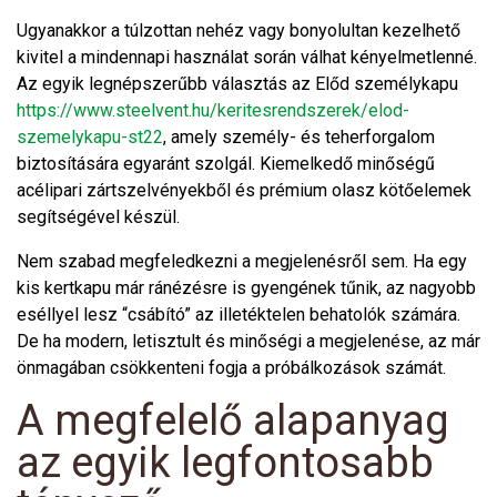
Ugyanakkor a túlzottan nehéz vagy bonyolultan kezelhető
kivitel a mindennapi használat során válhat kényelmetlenné.
Az egyik legnépszerűbb választás az Előd személykapu
https://www.steelvent.hu/keritesrendszerek/elod-
szemelykapu-st22
, amely személy- és teherforgalom
biztosítására egyaránt szolgál. Kiemelkedő minőségű
acélipari zártszelvényekből és prémium olasz kötőelemek
segítségével készül.
Nem szabad megfeledkezni a megjelenésről sem. Ha egy
kis kertkapu már ránézésre is gyengének tűnik, az nagyobb
eséllyel lesz “csábító” az illetéktelen behatolók számára.
De ha modern, letisztult és minőségi a megjelenése, az már
önmagában csökkenteni fogja a próbálkozások számát.
A megfelelő alapanyag
az egyik legfontosabb