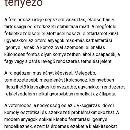
tényező
A fém hosszú ideje népszerű választás, elsősorban a
tartóssága és szerkezeti stabilitása miatt. A megfelelő
felületkezeléssel ellátott acél hosszú élettartamot kínál,
ugyanakkor az eltérő anyagok más-más karbantartási
igénnyel járnak. A korrózióval szembeni ellenállás
különösen fontos olyan környezetben, ahol a csapadék, a
fagy vagy a párás levegő rendszeres terhelést jelent.
A fa egészen más irányt képvisel. Melegebb,
természetesebb megjelenést kölcsönöz, könnyebben
illeszthető klasszikus környezetbe, ugyanakkor rendszeres
felületvédelem nélkül gyorsabban romolhat az állapota.
A vetemedés, a nedvesség és az UV-sugárzás idővel
komoly esztétikai és szerkezeti problémákat okozhat. A
modern anyagok sokkal kisebb fenntartási igénnyel
rendelkeznek, ezért is érdemes ezeket a kialakításokat