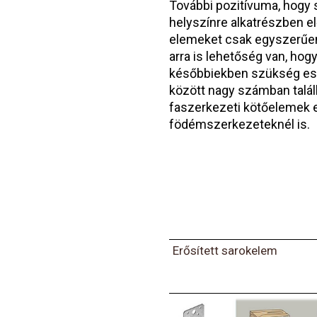
További pozitívuma, hogy s
helyszínre alkatrészben elő
elemeket csak egyszerűen
arra is lehetőség van, ho
későbbiekben szükség ese
között nagy számban találha
faszerkezeti kötőelemek e
födémszerkezeteknél is.
Erősített sarokelem