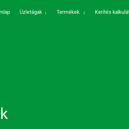
(current)
mlap
Üzletágak
↓
Termékek
↓
Kerítés kalkulá
ők