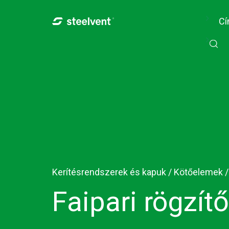
Skip to navigation
Ugrás a tartalomra
Cí
Kerítésrendszerek és kapuk /
Kötőelemek
/
Faipari rögzít