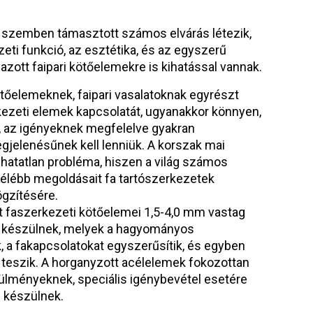
l szemben támasztott számos elvárás létezik,
zeti funkció, az esztétika, és az egyszerű
azott faipari kötőelemekre is kihatással vannak.
tőelemeknek, faipari vasalatoknak egyrészt
rkezeti elemek kapcsolatát, ugyanakkor könnyen,
, az igényeknek megfelelve gyakran
egjelenésűnek kell lenniük. A korszak mai
atatlan probléma, hiszen a világ számos
nfélébb megoldásait fa tartószerkezetek
ögzítésére.
 faszerkezeti kötőelemei 1,5-4,0 mm vastag
 készülnek, melyek a hagyományos
, a fakapcsolatokat egyszerűsítik, és egyben
 teszik. A horganyzott acélelemek fokozottan
örülményeknek, speciális igénybevétel esetére
 készülnek.