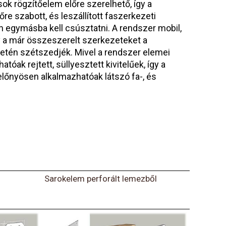
ok rögzítőelem előre szerelhető, így a
re szabott, és leszállított faszerkezeti
 egymásba kell csúsztatni. A rendszer mobil,
gy a már összeszerelt szerkezeteket a
tén szétszedjék. Mivel a rendszer elemei
tóak rejtett, süllyesztett kivitelűek, így a
lőnyösen alkalmazhatóak látszó fa-, és
Sarokelem perforált lemezből