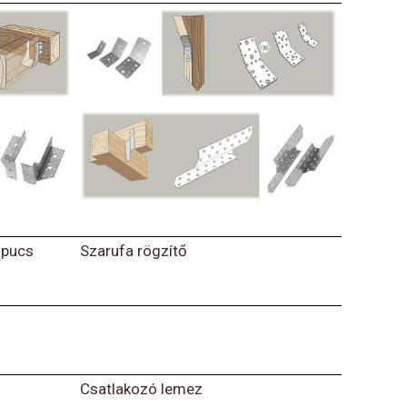
apucs
Szarufa rögzítő
Csatlakozó lemez