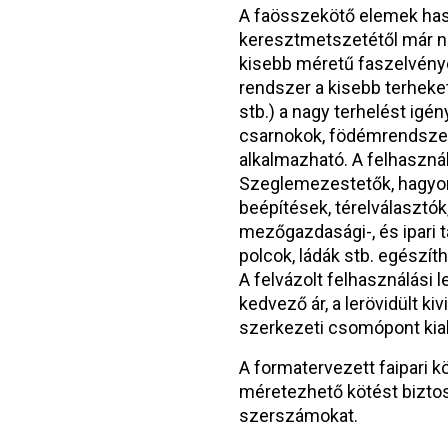
A faösszekötő elemek hasz
keresztmetszetétől már n
kisebb méretű faszelvénye
rendszer a kisebb terheket
stb.) a nagy terhelést igé
csarnokok, födémrendszere
alkalmazható. A felhasználá
Szeglemezestetők, hagyom
beépítések, térelválasztók
mezőgazdasági-, és ipari t
polcok, ládák stb. egészíth
A felvázolt felhasználási
kedvező ár, a lerövidült ki
szerkezeti csomópont kial
A formatervezett faipari k
méretezhető kötést biztos
szerszámokat.