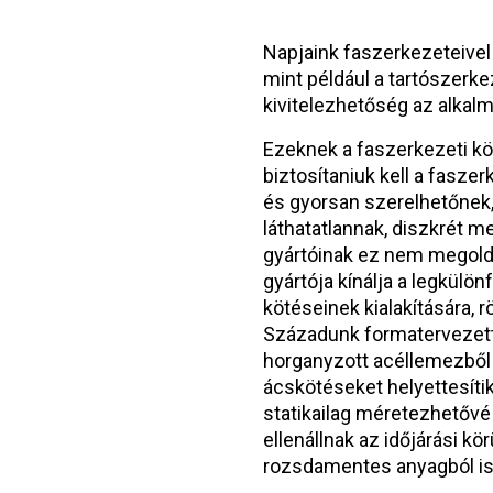
Napjaink faszerkezeteive
mint például a tartószerke
kivitelezhetőség az alkalm
Ezeknek a faszerkezeti kö
biztosítaniuk kell a fasze
és gyorsan szerelhetőnek
láthatatlannak, diszkrét m
gyártóinak ez nem megoldh
gyártója kínálja a legkülö
kötéseinek kialakítására, r
Századunk formatervezett
horganyzott acéllemezből
ácskötéseket helyettesítik
statikailag méretezhetővé
ellenállnak az időjárási k
rozsdamentes anyagból is