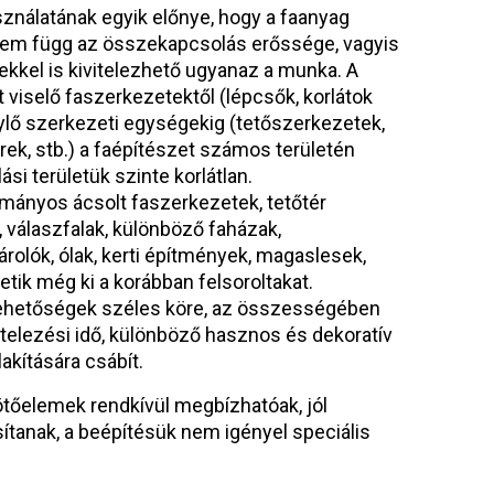
nálatának egyik előnye, hogy a faanyag
em függ az összekapcsolás erőssége, vagyis
kkel is kivitelezhető ugyanaz a munka. A
 viselő faszerkezetektől (lépcsők, korlátok
nylő szerkezeti egységekig (tetőszerkezetek,
k, stb.) a faépítészet számos területén
si területük szinte korlátlan.
ányos ácsolt faszerkezetek, tetőtér
, válaszfalak, különböző faházak,
árolók, ólak, kerti építmények, magaslesek,
etik még ki a korábban felsoroltakat.
 lehetőségek széles köre, az összességében
vitelezési idő, különböző hasznos és dekoratív
akítására csábít.
ötőelemek rendkívül megbízhatóak, jól
ítanak, a beépítésük nem igényel speciális