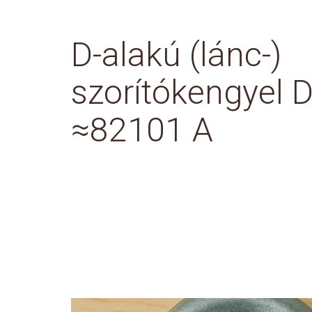
D-alakú (lánc-)
szorítókengyel 
≈82101 A