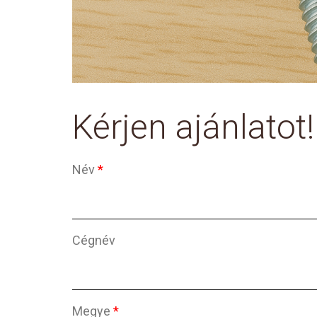
Kérjen ajánlatot!
Név
*
Cégnév
Megye
*