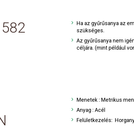
 582
Ha az gyűrűsanya az eme
szükséges.
Az gyűrűsanya nem igén
céljára. (mint például v
Menetek : Metrikus men
Anyag : Acél
IN
Felületkezelés: Horgan