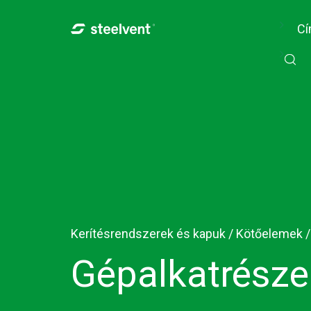
Skip to navigation
Ugrás a tartalomra
Cí
Kerítésrendszerek és kapuk /
Kötőelemek
/
Gépalkatrésze