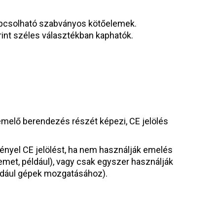
pcsolható szabványos kötőelemek.
int széles választékban kaphatók.
melő berendezés részét képezi, CE jelölés
nyel CE jelölést, ha nem használják emelés
emet, például), vagy csak egyszer használják
éldául gépek mozgatásához).