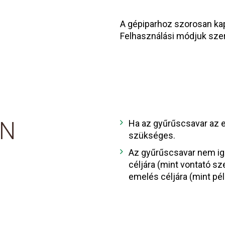
A gépiparhoz szorosan ka
Felhasználási módjuk szer
IN
Ha az gyűrűscsavar az e
szükséges.
Az gyűrűscsavar nem igé
céljára (mint vontató sz
emelés céljára (mint p