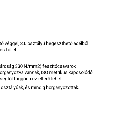
tő véggel, 3.6 osztályú hegeszthető acélból
s füllel
zilárdság 330 N/mm2) feszítőcsavarok
horganyozva vannak, ISO metrikus kapcsolódó
égtől függően ez eltérő lehet.
osztályúak, és mindig horganyozottak.