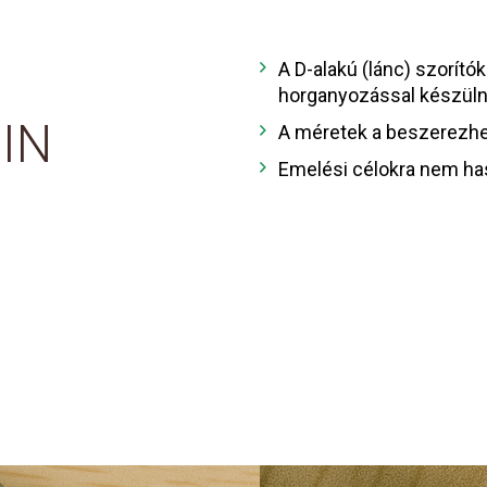
A D-alakú (lánc) szorít
horganyozással készüln
DIN
A méretek a beszerezhe
Emelési célokra nem ha