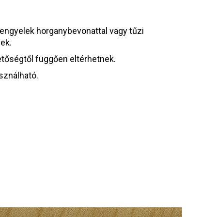
ókengyelek horganybevonattal vagy tűzi
ek.
tőségtől függően eltérhetnek.
sználható.