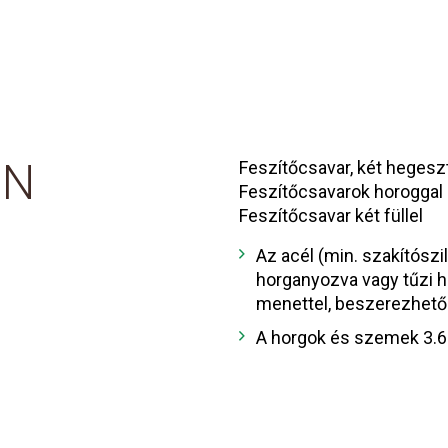
IN
Feszítőcsavar, két hegesz
Feszítőcsavarok horoggal é
Feszítőcsavar két füllel
Az acél (min. szakítós
horganyozva vagy tűzi 
menettel, beszerezhetős
A horgok és szemek 3.6 