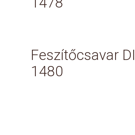
1478
Feszítőcsavar D
1480