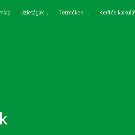
(current)
mlap
Üzletágak
↓
Termékek
↓
Kerítés kalkulá
k