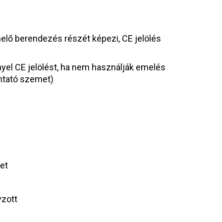
lő berendezés részét képezi, CE jelölés
yel CE jelölést, ha nem használják emelés
ontató szemet)
et
yzott