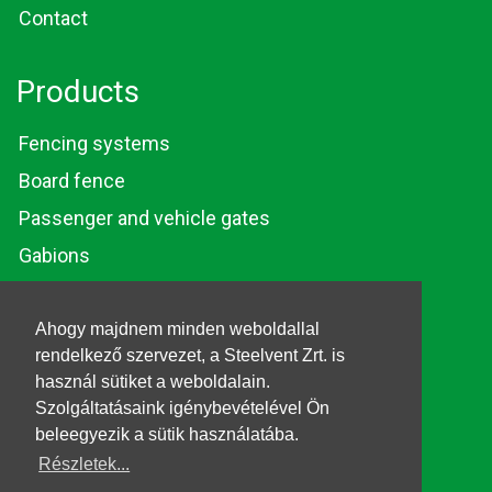
Contact
Products
Fencing systems
Board fence
Passenger and vehicle gates
Gabions
Wires and bars
Ahogy majdnem minden weboldallal
rendelkező szervezet, a Steelvent Zrt. is
© 2026. Steelvent.hu All
használ sütiket a weboldalain.
rights reserved.
Szolgáltatásaink igénybevételével Ön
beleegyezik a sütik használatába.
Részletek...
Cookie